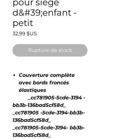
pour siège
d&#39;enfant -
petit
Prix
32,99 $US
Rupture de stock
Couverture complète
avec bords froncés
élastiques
_cc781905-5cde-3194 -
bb3b-136bad5cf58d_
_cc781905 -5cde-3194-bb3b-
136bad5cf58d_
_cc781905-5cde-3194- bb3b-
136bad5cf58d_